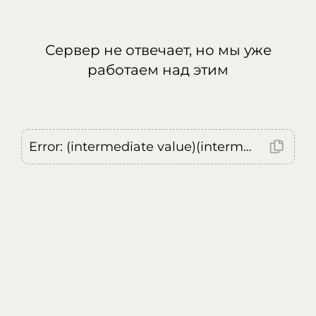
Сервер не отвечает, но мы уже
работаем над этим
Error: (intermediate value)(intermediate value)(intermediate value).replaceAll is not a function