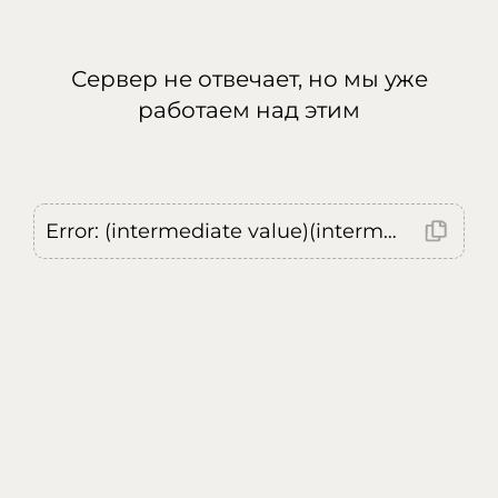
Сервер не отвечает, но мы уже
работаем над этим
Error: (intermediate value)(intermediate value)(intermediate value).replaceAll is not a function