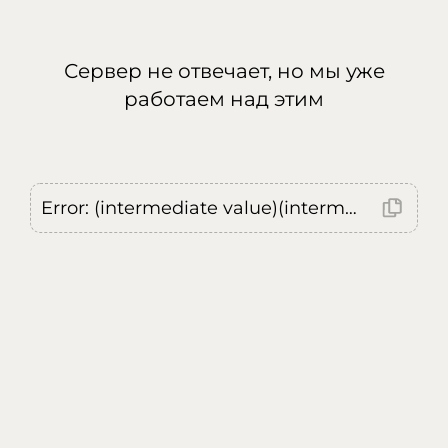
Сервер не отвечает, но мы уже
работаем над этим
Error: (intermediate value)(intermediate value)(intermediate value).replaceAll is not a function