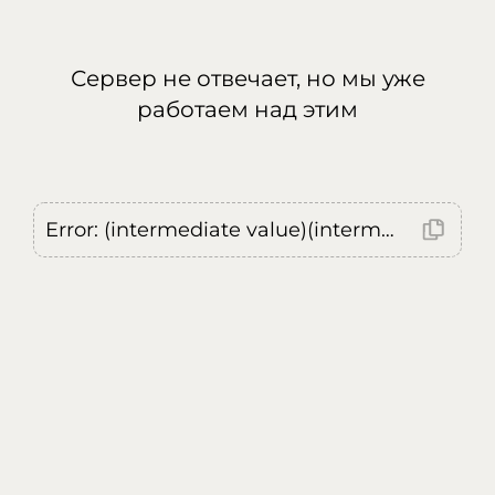
Сервер не отвечает, но мы уже
работаем над этим
Error: (intermediate value)(intermediate value)(intermediate value).replaceAll is not a function