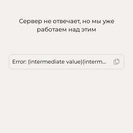
Сервер не отвечает, но мы уже
работаем над этим
Error: (intermediate value)(intermediate value)(intermediate value).replaceAll is not a function