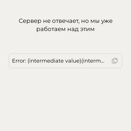
Сервер не отвечает, но мы уже
работаем над этим
Error: (intermediate value)(intermediate value)(intermediate value).replaceAll is not a function