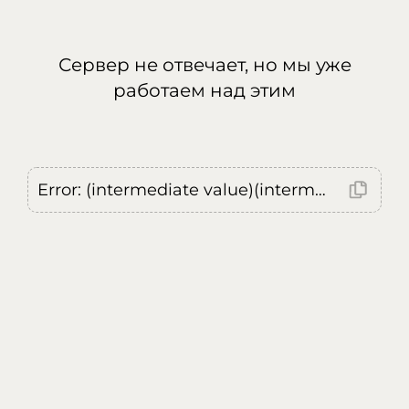
Сервер не отвечает, но мы уже
работаем над этим
Error: (intermediate value)(intermediate value)(intermediate value).replaceAll is not a function