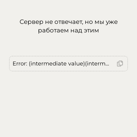
Сервер не отвечает, но мы уже
работаем над этим
Error: (intermediate value)(intermediate value)(intermediate value).replaceAll is not a function